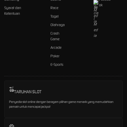
ok
Syarat dan
Race
Ketentuan
Togel
Olahraga
Crash
Game
Arcade
Poker
E-Sports
TARUHAN SLOT
Penyedia slot online dengan beragam pilihan game menarik yang memudahkan
pemain untuk mencapai jackpot