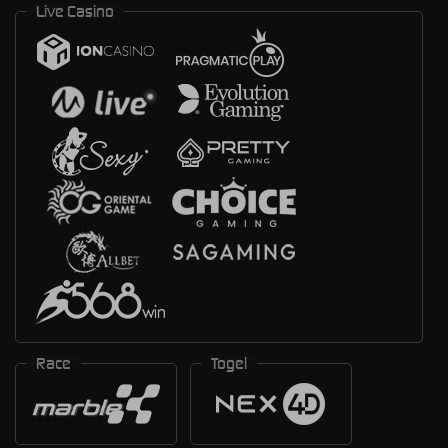
Live Casino
Race
Togel