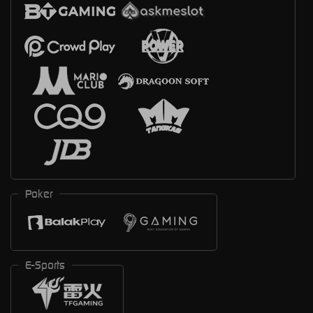
Poker
E-Sports