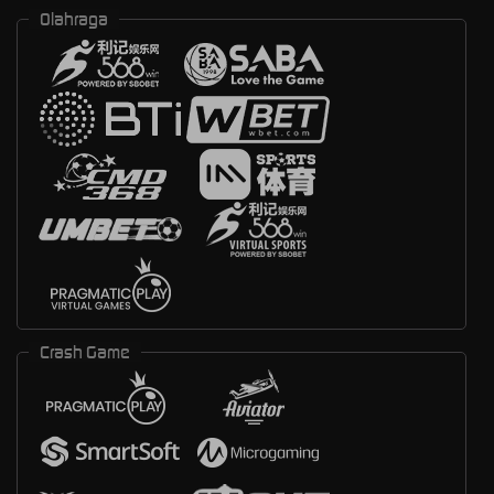
Olahraga
Crash Game