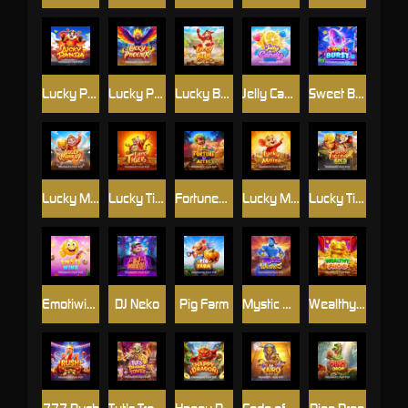
Lucky Panda
Lucky Phoenix
Lucky Bull
Jelly Candy
Sweet Burst
Lucky MonKey
Lucky Tiger
Fortunes of Aztec
Lucky Mouse
Lucky Tiger Gold Ultimate
Emotiwins
DJ Neko
Pig Farm
Mystic Wishes
Wealthy Frog