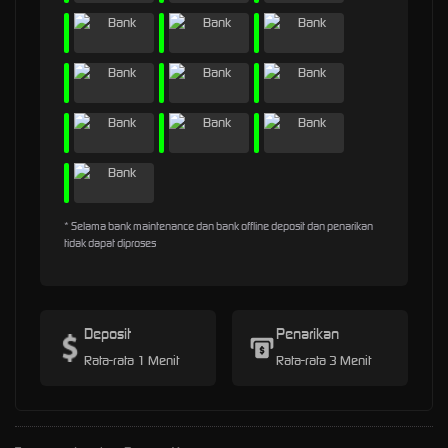
* Selama bank maintenance dan bank offline deposit dan penarikan
tidak dapat diproses
Deposit
Penarikan
Rata-rata 1 Menit
Rata-rata 3 Menit