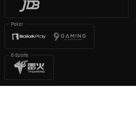
Poker
E-Sports