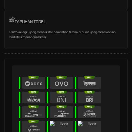
TARUHAN TOGEL
Platform togel yang menarik dari perusahan terbaik di dunia yang menawarkan
hadiah kemenangan besar