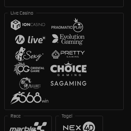
Live Casino
Race
Togel