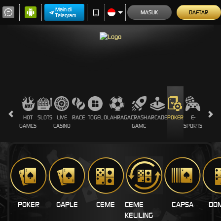
Main di
MASUK
DAFTAR
Telegram
HOT
SLOTS
LIVE
RACE
TOGEL
OLAHRAGA
CRASH
ARCADE
POKER
E-
PROMO
GAMES
CASINO
GAME
SPORTS
POKER
GAPLE
CEME
CEME
CAPSA
DOM
KELILING