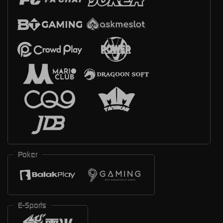
Poker
E-Sports