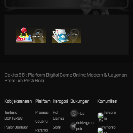
i
i
Dokter88 : Platform Digital Game Online Modern & Layanan
Premium Pasti Hoki
Kebijaksanaan
Platform
Kategori
Dukungan
Komunitas
Tentang
Promosi
Hot
Telegra
+62
DOKTER88
Games
m
Loyalty
doktergrou
Pusat Bantuan
Slots
Whatsa
pofc
Referral