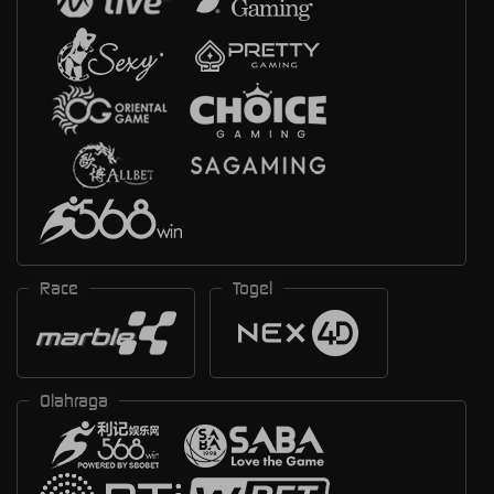
Race
Togel
Olahraga