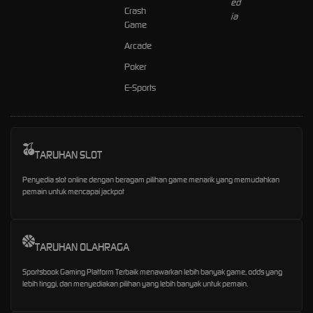
Crash
Game
Arcade
Poker
E-Sports
TARUHAN SLOT
Penyedia slot online dengan beragam pilihan game menarik yang memudahkan
pemain untuk mencapai jackpot
TARUHAN OLAHRAGA
Sportsbook Gaming Platform Terbaik menawarkan lebih banyak game, odds yang
lebih tinggi, dan menyediakan pilihan yang lebih banyak untuk pemain.