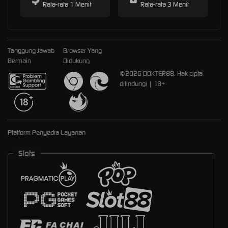
Rata-rata 1 Menit
Rata-rata 3 Menit
Tanggung Jawab
Browser Yang
Bermain
Didukung
©2026 DOKTER88. Hak cipta
dilindungi | 18+
Platform Penyedia Layanan
Slots