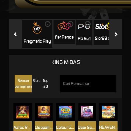
i
i
i
i
i
Facha
Fat Panda
Slot88 x PP
PG Soft
Pragmatic Play
KING MIDAS
Semua
Slots
Top
permainan
20
Aztec Rush Bonanza
Cleopatra's Treasure
Colour Game Mega Bonus
Dear Senpai
HEAVENLY FEAST WITH WUKONG