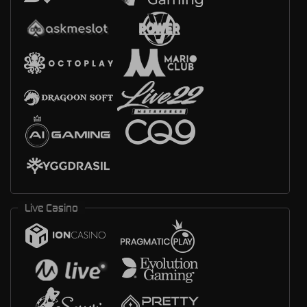
Live Casino