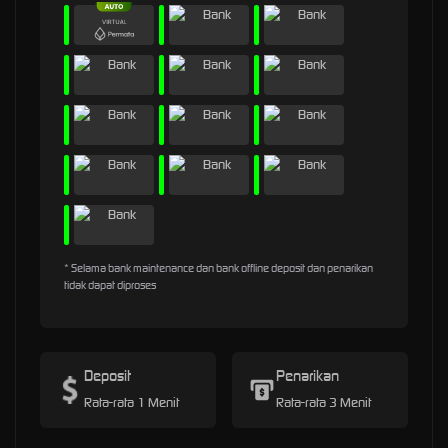
* Selama bank maintenance dan bank offline deposit dan penarikan
tidak dapat diproses
Deposit
Penarikan
Rata-rata 1 Menit
Rata-rata 3 Menit