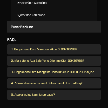
Responsible Gambling
Syarat dan Ketentuan
Pusat Bantuan
FAQs
1. Bagaimana Cara Membuat Akun Di DOKTER88?
2. Mata Uang Apa Saja Yang Diterima Oleh DOKTER88?
3. Bagaimana Cara Menyetor Dana Ke Akun DOKTER88 Saya?
4. Adakah batasan minimal dalam melakukan betting?
5. Apakah situs kami terpercaya?