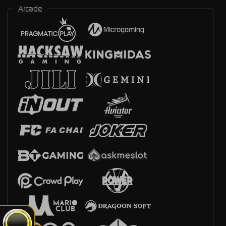
Arcade