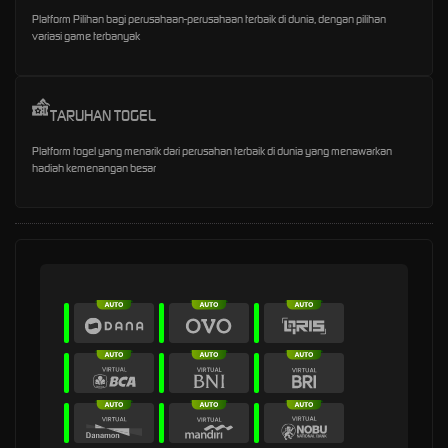
Platform Pilihan bagi perusahaan-perusahaan terbaik di dunia, dengan pilihan
variasi game terbanyak
TARUHAN TOGEL
Platform togel yang menarik dari perusahan terbaik di dunia yang menawarkan
hadiah kemenangan besar