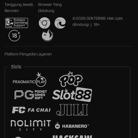
Tanggung Jawab
Browser Yang
Bermain
Didukung
©2026 DOKTER88. Hak cipta
dilindungi | 18+
Platform Penyedia Layanan
Slots