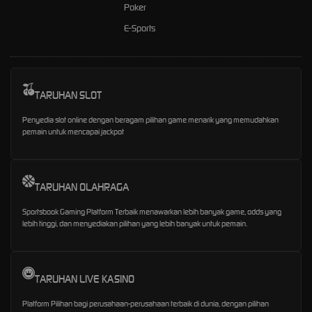
Poker
E-Sports
TARUHAN SLOT
Penyedia slot online dengan beragam pilihan game menarik yang memudahkan
pemain untuk mencapai jackpot
TARUHAN OLAHRAGA
Sportsbook Gaming Platform Terbaik menawarkan lebih banyak game, odds yang
lebih tinggi, dan menyediakan pilihan yang lebih banyak untuk pemain.
TARUHAN LIVE KASINO
Platform Pilihan bagi perusahaan-perusahaan terbaik di dunia, dengan pilihan