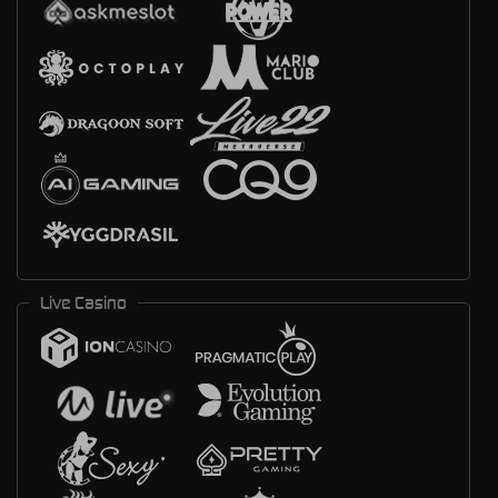
Live Casino