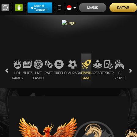
Main di
MASUK
DAFTAR
Telegram
HOT
SLOTS
LIVE
RACE
TOGEL
OLAHRAGA
CRASH
ARCADE
POKER
E-
PROMO
GAMES
CASINO
GAME
SPORTS