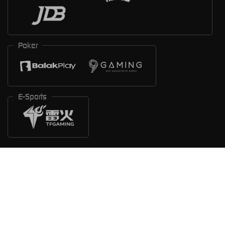
Poker
E-Sports