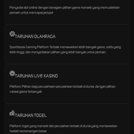
Penyedia slot online dengan beragam pilihan game menarik yang memudahkan
pemain untuk mencapai jackpot
TARUHAN OLAHRAGA
Sportsbook Gaming Platform Terbaik menawarkan lebih banyak game, odds yang
lebih tinggi, dan menyediakan pilihan yang lebih banyak untuk pemain.
TARUHAN LIVE KASINO
Platform Pilihan bagi perusahaan-perusahaan terbaik di dunia, dengan pilihan
variasi game terbanyak
TARUHAN TOGEL
Platform togel yang menarik dari perusahan terbaik di dunia yang menawarkan
hadiah kemenangan besar