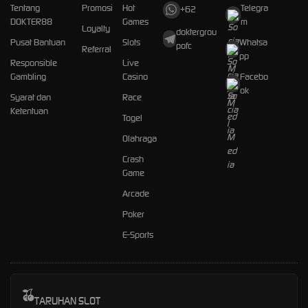
Tentang
Promosi
Hot
Telegra
+62
DOKTER88
Games
m
Loyalty
doktergrou
Pusat Bantuan
Slots
Whatsa
pofc
Referral
pp
Responsible
Live
Gambling
Casino
Facebo
ok
Syarat dan
Race
Ketentuan
Togel
Olahraga
Crash
Game
Arcade
Poker
E-Sports
TARUHAN SLOT