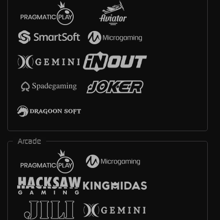
Arcade