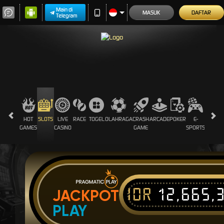
Main di
MASUK
DAFTAR
Telegram
HOT
SLOTS
LIVE
RACE
TOGEL
OLAHRAGA
CRASH
ARCADE
POKER
E-
PROMO
GAMES
CASINO
GAME
SPORTS
IDR
12,665,
JACKPOT
PLAY