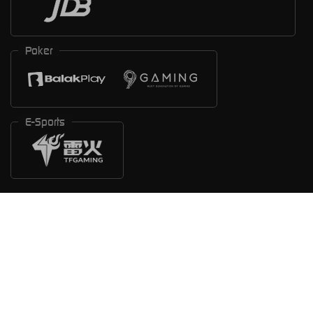
Poker
E-Sports