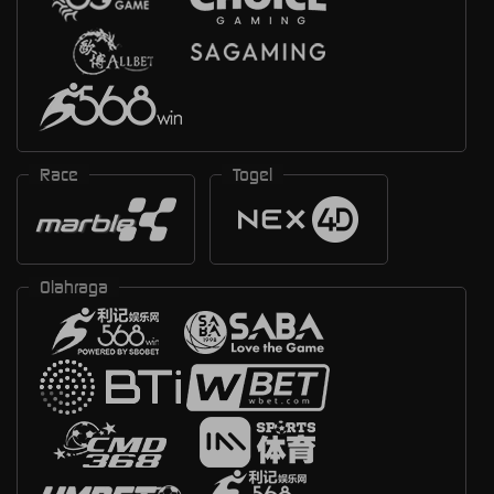
Race
Togel
Olahraga