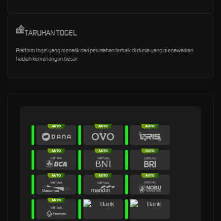
TARUHAN TOGEL
Platform togel yang menarik dari perusahan terbaik di dunia yang menawarkan
hadiah kemenangan besar